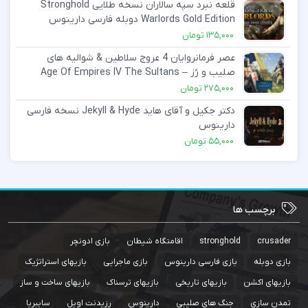
قلعه نبرد سپه سالاران نسخه طلایی Stronghold
Warlords Gold Edition دوبله فارسی دارینوس
135,000
تومان
عصر فرمانروایان 4 عروج سلاطین & شوالیه های
صلیب و رُز – Age Of Empires IV The Sultans
Ascend & Knights of Cross and Rose دوبله
275,000
تومان
فارسی دارینوس
دکتر جکیل و آقای هاید Jekyll & Hyde نسخه فارسی
دارینوس
55,000
تومان
برچسب ها
crusader
stronghold
اقامتگاه شیطان
بازی ادونچر
بازی دوبله
بازی فارسی دارینوس
بازی ماجرایی
بازیهای استراتژیک
بازیهای اکشن
بازیهای تاریخی
بازیهای ترسناک
بازیهای ساخت و ساز
تمدن سازی
جنگ های صلیبی
دارینوس
رزیدنت اویل
سایبریا