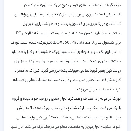
بار دیگر قدرت و قابلیت های خود را به رخ می کشد. ژوزف توراک نام
شخصیتی است که برای اولین بار در سال ۱۹۹۷ پا به عرصه بازیهای رایانه ای
گذاشت و در یک بازی برای کنسول نینتندو ظاهر شد. بازی اخیر این
شخصیت یک بازی اکشن – حادثه ای – اول شخص است که علاوه بر PC
برای کنسول های XBOX360 , Play station3 نیز عرضه شده است. توراک
در این بازی یک سرباز غیرعادی است، سربازی که خشونت غیر قابل تحمل او
باعث تبعید وی شده است. اما این روحیه منحصر بفرد او مورد توجه ژنرال
رولند کین رهبر گروه نظامی «وولف پک» قرار می گیرد. کین که به همراه
گروهش فعالیت هایی غیر رسمی دارند، دست به عملیات هایی وحشیانه
در نقاط مختلف جهان می زنند.
توراک در میانه راه، اهداف و عملکرد آنها را مغایر با روحیه خود دیده و گروه
را ترک می کند. اینک پس از گذشت چندین سال، توراک مجددا” به ارتش
پیوسته و در قالب یک تیم نظامی با هدف دستگیری کین وارد فضا می
شود. سفینه آنها زمین را به مقصد نامعلومی در فضا ترک می کند، آنان تنها