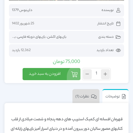
نویسنده
دارینوس 1379
تاریخ انتشار
25 شهریور 1402
دسته بندی
بازیهای اکشن
،
بازیهای دوبله فارسی
،
بازیهای فارسی
تعداد بازدید
12,362 بازدید
75,000
تومان
افزودن به سبد خرید
توضیحات
نظرات (1)
قهرمان افسانه ای کمیک استریپ های دهه پنجاه و شصت میلادی از قلب
کتابهای مصور سالیان دور بیرون آمده و در دنیای اسرار آمیز بازیهای رایانه ای