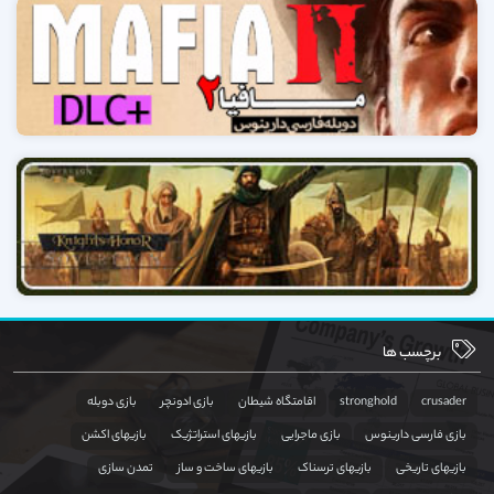
برچسب ها
crusader
stronghold
اقامتگاه شیطان
بازی ادونچر
بازی دوبله
بازی فارسی دارینوس
بازی ماجرایی
بازیهای استراتژیک
بازیهای اکشن
بازیهای تاریخی
بازیهای ترسناک
بازیهای ساخت و ساز
تمدن سازی