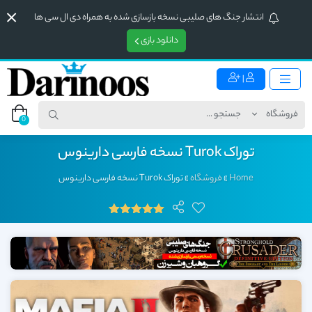
انتشار جنگ های صلیبی نسخه بازسازی شده به همراه دی ال سی ها
دانلود بازی
|
0
توراک Turok نسخه فارسی دارینوس
Home
»
فروشگاه
»
توراک Turok نسخه فارسی دارینوس