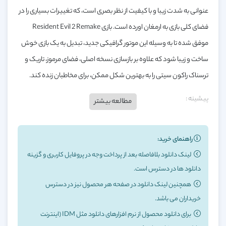
عنوانی به شدت زیبا و با کیفیت از نظر بصری است، که تغییرات بسیاری را در
فضای کلی بازی به ارمغان اورده است. بازی Resident Evil 2 Remake
موفق شده تا به وسیله این موتور گرافیکی جدید، تبدیل به یک بازی خوش
ساخت و زیبا شود که علاوه بر بازسازی نسخه اصلی، فضای مرموز، تاریک و
ترسناک راکون سیتی را به بهترین شکل ممکن، برای مخاطبان زنده کند.
پیشینه :
مطالعه بیشتر
دو ماه از رویدادهای Resident Evil و حادثه‌ی عمارت گذشته است و
دانشمندان آمبرلا در آزمایشگاه زیرزمینی این شرکت در راکون سیتی
راهنمای خرید:
مشغول پژوهش روی پروژه‌ای جدید هستند.در تاریخ ۲۹ سپتامبر ۱۹۹۸ با
لینک دانلود بلافاصله بعد از پرداخت وجه در پروفایل کاربری و گزینه
دانلود ها در دسترس است.
آلوده شدن آب شهری اکثر شهروندان منطقه‌ی کوهستانی راکون سیتی
همچنین لینک دانلود در صفحه هر محصول نیز در دسترس
به واسطه‌ی یک سلاح بیولوژیکی تحت عنوان ویروس-تی تبدیل به زامبی
خریداران می باشد.
شدند. این سلاح به طور سری توسط شرکت دارویی آمبرلا توسعه داده شده
برای دانلود محصول از نرم افزارهای دانلود مثل IDM (اینترنت
بود و وجود یک اختلاف در این شرکت منجر به ایجاد یک فاجعه‌ی بزرگ به