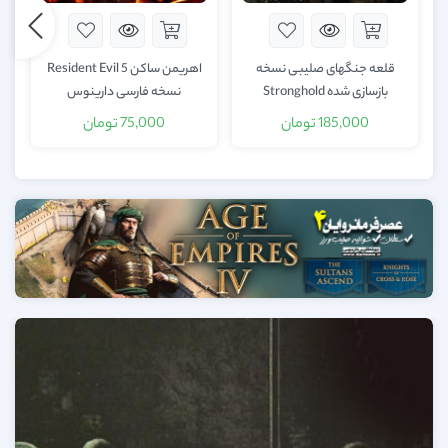
طور جداگانه به سمت ایستگاه پلیس پیش بروند.
قلعه جنگهای صلیبی نسخه
اهریمن ساکن Resident Evil 5
نمایشگر
بازسازی شده Stronghold
نسخه فارسی دارینوس
ویدیو
l
Crusader Definitive Edition
185,000
تومان
75,000
تومان
دوبله فارسی دارینوس
01:22
00:00
مترجم : ندا افشار
سرپرست گویندگان : سروش عبدالهی