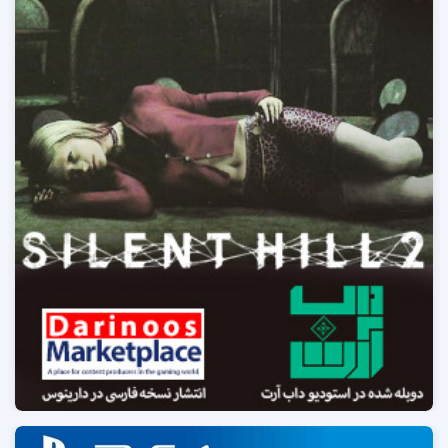
گویندگان:
سروش عبدالهی (لیان اسکات کندی) ، ساغر مشهدی زاده (کلر ردفیلد) ،
فرزانه زارعیان (اِیدا وانگ) ، شیوا ریاستیان (آنت برکین) ، سعید مظفری (بِن
برتولی) ، سارا وحدی (شِری برکین) ، محمد مهدی قاسمی (رابرت کندو) ،
ابراهیم جنتی (ماروین برانا) ، علیرضا نیکوگر (برایان آیرونز) ، خسرو بهنوری
(ویلیان برکین) ، صالح هاشمی (الیوت ادوارد) ، امیرحسین پروردی نژاد
(هانک) ، عرفان آبکار (نایت هاک) ، پرستو موسوی (اِما کندو) ، مریم منفرد
(رایانه) ، میلاد عیوضی (مجری رادیو) ، محمد حیدری (راننده کامیون) ، پوریا
دهقانی ، مرتضی زادهوش ، امیرحسین شهپروصال ، امین شاهمرادی و…
Update To v20191218
All 12 DLCs included