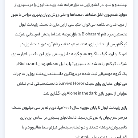
نینتندو و تنها در کشور ژاپن به بازار عرضه شد. رزیدنت ایول را در بسیاری از
موارد همچون خلق فضاها ، معماها و حتی روش پایان پذیری مراحل با عبور
از درب های مختلف ،می توان اقتباسی از این بازی دانست. رزیدنت ایول
نخستین بار با نام Biohazard به بازار عرضه شد اما بخش امریکایی شرکت
کپکُام پس از انتشار بازی به تصمیم به تغییر نام آن به رزیدنت ایول در
امریکا و اروپا گرفت.اگرچه هیچگونه دلیل رسمی برای این تغییر نام از سوی
شرکت کپکام ارائه نشد اما بسیاری آنرا بدلیل همنام بودن Biohazard با
یک گروه موسیقی ثبت شده در بروکلین دانستند. رزیدنت ایول را به جرات
می توان اعتباری برای سبک Survivd Horor دانست.سبکی که با تلاش
فراوان از سوی بازی Alone in the dark پایه گذاری شد.
بازی رزیدنت ایول تا پایان فوریه سال ۲۰۰۶ میلادی بالغ بر سی میلیون نسخه
در سراسر جهان به فروش رسید. داستانهای بسیاری بر اساس این بازی
کامپیوتری نوشته شدند و دو فیلم سینمایی نیز توسط هالیوود و با
اقتباس از رزیدنت ایول ساخته شد.