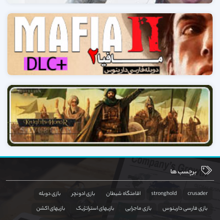
برچسب ها
crusader
stronghold
اقامتگاه شیطان
بازی ادونچر
بازی دوبله
بازی فارسی دارینوس
بازی ماجرایی
بازیهای استراتژیک
بازیهای اکشن