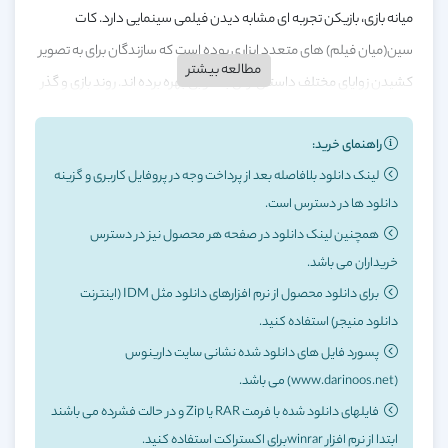
میانه بازی، بازیکن تجربه ای مشابه دیدن فیلمی سینمایی دارد. کات
سین(میان فیلم) های متعدد ابزاری بوده است که سازندگان برای به تصویر
مطالعه بیشتر
کشیدن زوایای مختلف داستان از آن به خوبی بهره برده اند. روند بازی و گذر
از مراحل به گونه ای طراحی شده است که بازیکن هم می تواند به تنهایی و
راهنمای خرید:
یک تنه مراحل را پشت سر بگذارد و هم بصورت تیمی و با رهبری دو جوخه از
لینک دانلود بلافاصله بعد از پرداخت وجه در پروفایل کاربری و گزینه
سربازان.
دانلود ها در دسترس است.
از دیگر نقاط قوت بازی می توان به گرافیک چشم نواز و خیره کننده آن
همچنین لینک دانلود در صفحه هر محصول نیز در دسترس
اشاره کرد.تصاویری زیبا از محیطهای گسترده شهرها و روستاهای اروپایی.
خریداران می باشد.
لطافت طبیعت در تقابل با خشونت و ویرانگیری جنگ تضادی تاثیر گذار
برای دانلود محصول از نرم افزارهای دانلود مثل IDM (اینترنت
خلق کرده و به زیبایی حس نفرت از جنگ را القا می کند. تسلیحات و
دانلود منیجر) استفاده کنید.
تجهیزات جنگی نیز طیف وسیع و گسترده ای را تشکیل می دهند. نه تنها
پسورد فایل های دانلود شده نشانی سایت دارینوس
در بازی شاهد سلاح هایی هستیم که به خوبی از نوع واقعی کپی برداشته
(www.darinoos.net) می باشد.
شده اند بلکه تلفیق این شبیه سازی و قابلیت های محیطی منطبق بر
فایلهای دانلود شده با فرمت RAR یا Zip و در حالت فشرده می باشند
رعایت دقیق قوانین فیزیکی در کنار جلوه های ویژه صوتی و تصویری چنان
ابتدا از نرم افزار winrarبرای اکستراکت استفاده کنید.