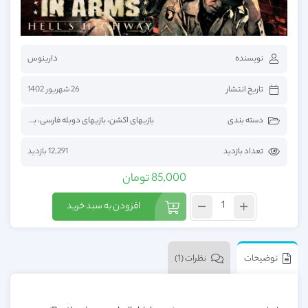
نویسنده
دارینوس
تاریخ انتشار
26 شهریور 1402
دسته بندی
بازیهای اکشن
،
بازیهای دوبله فارسی
،
بازیهای فارسی
تعداد بازدید
12,291 بازدید
85,000
تومان
افزودن به سبد خرید
توضیحات
نظرات (1)