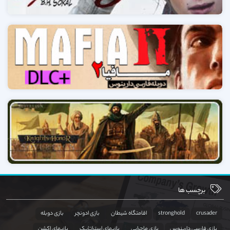
برچسب ها
crusader
stronghold
اقامتگاه شیطان
بازی ادونچر
بازی دوبله
بازی فارسی دارینوس
بازی ماجرایی
بازیهای استراتژیک
بازیهای اکشن