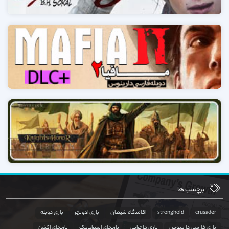
برچسب ها
crusader
stronghold
اقامتگاه شیطان
بازی ادونچر
بازی دوبله
بازی فارسی دارینوس
بازی ماجرایی
بازیهای استراتژیک
بازیهای اکشن