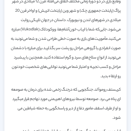
وقایع بازی در دو دوره زمانی مختلف اتفاق می‌افته: قرن 12 میلادی در شهر
پراگ‌ (پايتخت‌ جمهورى چک) و شهر وين‌ (پايتخت‌ اتريش‌) و اواخر قرن 20
میلادی در شهرهای لندن و نیویورک. داستان در جهان تاریکی روایت
می‌شود، جایی‌که شما با ارباب خون‌آشام‌ها، ووکودلاک (Vukodlak) مبارزه
می‌کنید.مأموریت‌های بازی به صورت خطی طراحی شدن و شما می‌تونید به
صورت انفرادی یا گروهی مراحل رو پشت سر بگذارید.برای مبارزه با دشمنان
می‌تونید از انواع سلاح‌های سرد و گرم استفاده کنید.همچنین با پیشبرد
مراحل و کسب تجربه و امتیاز شما می‌تونید توانایی‌های شخصیت خودتون
رو ارتقاء بدید.
کریستف روموآلد، جنگجویی که درجنگ زخمی شده برای درمان به صومعه
ای پناه می برد. صومعه توسط نیروهای اهریمنی مورد تهاجم قرار میگیرد
و او از طرف اسقف مامور دفاع از دیر و پاسخگویی به حمله شیاطین می
شود.