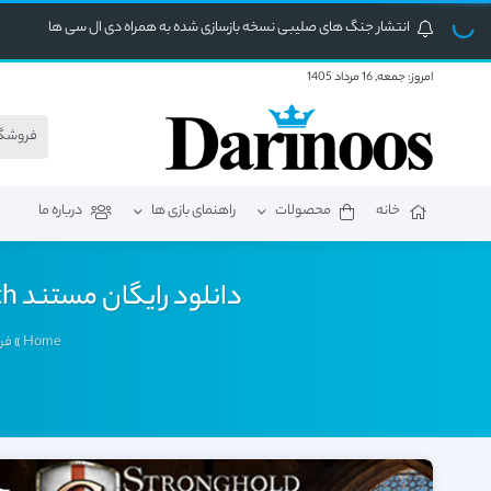
انتشار جنگ های صلیبی نسخه بازسازی شده به همراه دی ال سی ها
امروز:
جمعه, 16 مرداد 1405
خانه
محصولات
راهنمای بازی ها
درباره ما
دانلود رایگان مستند Jack the Ripper Phantom Of Death شبح مرگ دوبله فارسی دارینوس
Home
»
فر