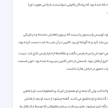
تل رسید. بدن او به قدری تکه تکه شده بود که پزشکان قانونی نتوانستند به راحتی هویت او را
.
۱ در خیابان آلدگیت می بودید، ممکن بود لوییس رابینسون را ببینید که بر روی پاهایش نشسته و در تاریکی
ین بلند کرد و به گوشه ای برد. کاترین در آن شب به شدت مست کرده بود.
ی خودش را نیز به پلیس نگفت و بلافاصله از اداره پلیس خارج شد. درست
ثری از قاتل نبود. قسمتی از دامن کاترین نیز بریده شده بود. خون قسمت
ات حضور در خیابان ها را نداشتند.
انها انداخت ولی گذشته ی او همچنان تاریک و نامعلوم است. او با ماهی
رد گذشته ی او تحقیق می کنند. گفته میشود از جسد او بعد از قتلش
نگه داری میشود. ماری نیز مانند بیشتر مقتولانی که توسط جک قاتل به