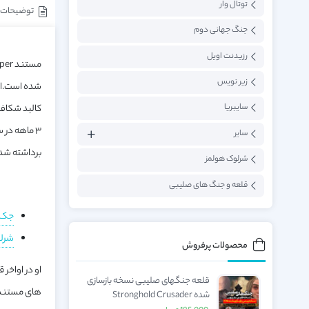
توتال وار
توضیحات
جنگ جهانی دوم
رزیدنت اویل
زیر نویس
شده‌ است.ای
کالبد شکاف 
سایبریا
سایر
برداشته شده
شرلوک هولمز
قلعه و جنگ های صلیبی
جک قاتل r
شرلو
محصولات پرفروش
او در اواخر
قلعه جنگهای صلیبی نسخه بازسازی
های مستند ز
شده Stronghold Crusader