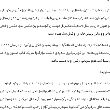
تر و با خشونت کمتری به قتل رسیده است. او خیلی دورتر از شرق لندن زندگی می کرد. او 
می کرد. این منطقه نزدیک به کاخ سلطنتی بریتانیاست. او فردی ثروتمند بوده و از محل
است. او و شوهرش جان، در سال ۱۸۶۹ یک عکس از خودشان گرفتند و این عکس 
خر و وسایل تزئینی خانه ی او قابل مشاهده است.
او در
سپتامبر سال ۱۸۸۸ با زنی به نام الیزا کوپر درگیری شدیدی داشت. نزاع آنها سر یک قالب صا
پیدا شد. هیچ سرنخی از قتل او به دست نیامد.
دخانه تایمز لندن در حال غرق شدن بودن و الیزلبت برای زنده ماندن تقلا می کرد. او ت
او در سال ۱۸۷۸ همسر و بچه هایش را در حادثه ای در رودخانه ی تایمز لندن از دست داد ولی خو
خواند. محله ای کثیف که زندگی در آن بسیار دشوار بود. آینده ای تاریک و نامفهموم در 
سمت های شرقی آن می آمد. او با شوهرش زندگی آرام و راحتی داشت و کم کم از زندگی م