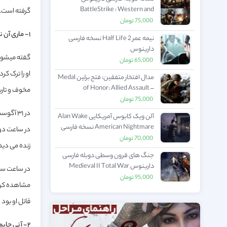
BattleStrike : Western and
گرفته است.
Eastern Front
75,000
تومان
۱- ماری آن نیکولز:
نیمه عمر Half Life 2 نسخه فارسی
دارینوس
گفته میشود 
65,000
تومان
او را ترک کر
مدال افتخار متفقین: فتح برلین Medal
of Honor: Allied Assault –
مخوف و تاریک
Spearhead نسخه فارسی دارینوس
75,000
تومان
آلن ویک کابوس آمریکایی Alan Wake
American Nightmare نسخه فارسی
در ساعت دو 
دارینوس
70,000
تومان
زنده می دید
جنگ های قرون وسطی دوبله فارسی
دارینوس Medieval II Total War
در ساعت سه 
Kingdoms + The Third Age Total
95,000
تومان
مشاهده کرد
War نسخه طلایی
قاتل او بود
۲- آنی چاپمن: