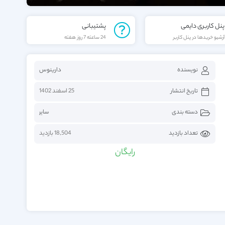
پنل کاربری دایمی
پشتیبانی
آرشیو خریدها در پنل کاربر
24 ساعته 7 روز هفته
نویسنده
دارینوس
تاریخ انتشار
25 اسفند 1402
دسته بندی
سایر
تعداد بازدید
18,504 بازدید
رایگان