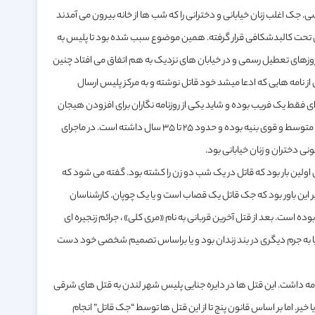
 اغلب زنان خیابانی و دخترانی را که شب ها از خانه بیرون می آمدند
ان تحت کالبدشکافی قرار گرفته. همین موضوع سبب شده بود تا پلیس به
و روزهای تعطیل رسمی و در خیابان های نزدیک به هم اتفاق می افتاد چنین
 نامه هایی که ادعا میشد خود قاتل نوشته و به مرکز پلیس ارسال
 ای فقط یک فریب بوده و شاید یکی از روزنامه نگاران برای افزودن هیجان
بیشتر به داستان چنین کاری کرده است. مورخین می گویند، بنا بر تحقیقات، گویا جک قاتل دارای قدی متوسط و قوی بنیه بوده و حدود ۲۵ تا ۳۵ سال داشته است. در ماجرای
 دختران و زنان خیابانی بود.
رای اولین بار بود که قاتل در یک شب دو زن را کشته بود. گفته می شود که
ل ۱۸۸۸ میلادی بوده است. ملکه ویکتوریا بر این باور بود که جک قاتل یک قصاب است و یا یک چوپان. کارشناسان
 است. بعد از قتل آخرین قربانی به نام «مری کلی» ، جرائم زنجیره ای
ا به جرم دیگری در بند زندان بود و یا براساس تصمیم شخصی خود دست
تل جداگانه، این کشتارها از سوم ماه آوریل سال ۱۸۸۸ شروع شد و تا سیزده فوریه سال ۱۸۹۱ ادامه داشت. این قتل ها در دایره جنایی پلیس شهر لندن به قتل های شرقی
ر. اما بر اساس قانون پنج تا از این قتل ها توسط “جک قاتل” انجام