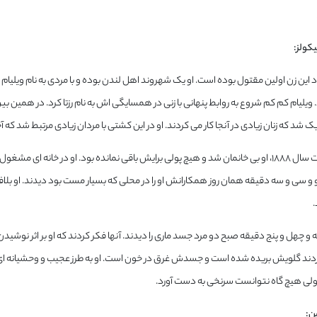
این زن اولین مقتول بوده است. او یک شهروند اهل لندن بوده و با مردی به نام ویلیام 
د. ویلیام کم کم شروع به روابط پنهانی با زنی در همسایگی اش به نام رزتا کرد. در همین
 شد که زنان زیادی در آنجا کار می کردند. او در این کشتی با مردان زیادی مرتبط شد که آخر
در ۳۱ آگوست سال ۱۸۸۸، او بی خانمان شد و هیچ پولی برایش باقی نمانده بود. او در خانه
و سی و سه دقیقه همان روز همکارانش او را در محلی که بسیار مست بود دیدند. او بلافاصل
.
و چهل و پنج دقیقه صبح دو مرد جسد ماری را دیدند. آنها فکر کردند که او بر اثر نوشید
ند گلویش بریده شده است و جسدش غرق در خون است. او به طرز عجیب و وحشیانه ای 
 ولی هیچ گاه نتوانست سرنخی به دست آورد.