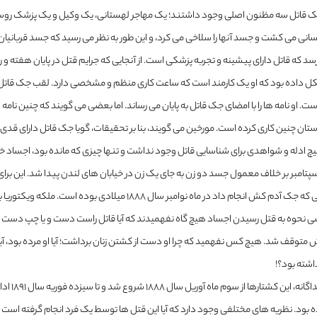
ک قاتل سه مظنون اصلی وجود داشتند؛ یک مهاجر لهستانی، یک وکیل و یک پزشک روسی. جک
انی می کشت و جسد آنها را سلاخی می کرد، و این طور به نظر می رسید که جسد قربانی
رسد که قاتل دارای پیشینه و تجربه پزشکی است. از آنجایی که جرایم قتل در پایان هفته 
ل داده بود که او یک کارمند است که ساعت کاری منظم و مشخصی دارد‌. لقب جک قاتل از
ت. او نامه ها را با امضای جک قاتل به پایان می رساند. اما بعضی می گویند که چنین نامه
 ادله و شواهدی برای شناسایی قاتل وجود نداشت و تنها چیزی که مانده بود، اجساد خونی
 شب ۳۰ سپتامبر بر خلاف معمول جسد دو زن به جای یک زن در خیابان های لندن پیدا شد. این ب
آخرین جنایتی که جک آدم کش انجام داد در ماه نوامبر سا
رسی نحوه به قتل رسیدن اجساد هیچ گاه نفهمیدند که آیا قاتل راست دست و یا چپ دست بوده
توقف شد. هیچ کس نفهمید که چرا او دست از کشتن زنان برداشت؛ آیا او مرده بود، آی
اشته بود؟!
یازده ق
ود. نظریه های مختلفی وجود دارد که آیا این قتل ها توسط یک فرد انجام گرفته است یا خی