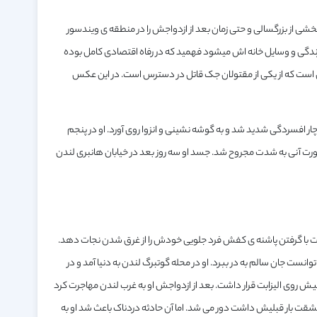
بخشی از بزرگسالی و حتی زمان بعد از ازدواجش را در منطقه ی ویندسور
 زندگی و وسایل خانه اش میشود فهمید که در رفاه اقتصادی کامل بوده
تنها عکس واقعی است که از یکی از مقتولان جک قاتل در دسترس است. در این عکس
 دهه ی ۱۸۸۰ کم کم از خانواده اش فاصله گرفت و به نوشیدن الکل روی آورد. او در سال ۱۸۸۸ دچار افسردگی شدید شد و به گوشه نشینی و انزوا روی آورد. او در پنجم
بون بود. صورت آنی به شدت مجروح شد. جسد او سه روز بعد در خیابان هانبری لندن
وانست با گرفتن پاشنه ی کفش فرد جلویی خودش را از غرق شدن نجات دهد.
دش توانست جان سالم به در ببرد. او در محله گوتبرگ لندن به دنیا آمد و در
پیش روی الیزابت قرار داشت. بعد از ازدواجش او به غرب لندن مهاجرت کرد
شقت بار قبلیش داشت دور می شد. اما آن حادثه دردناک باعث شد او به