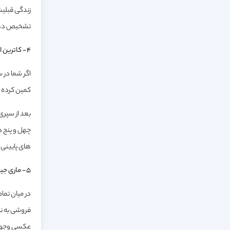
تشخیص دهند.
۴- کاترین ادووز:
کمین کرده ا
بعد از سپری
چهل و پنج د
های پایینی ب
۵- ماری جین کلی:
در میان تمام
فروشی به نا
عکسی وجود د