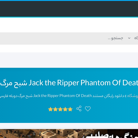
وشگاه
»
دانلود رایگان مستند Jack the Ripper Phantom Of Death شبح مرگ دوبله فارسی دارینوس