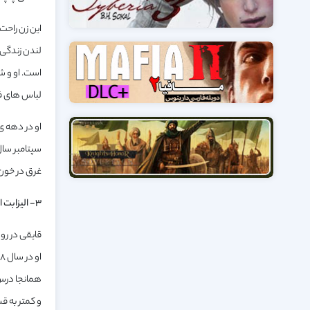
این زن راحت 
لندن زندگی 
لباس های فا
غرق در خون 
۳- الیزابت استراید:
قایقی در رو
همانجا درس 
و کمتر به ق