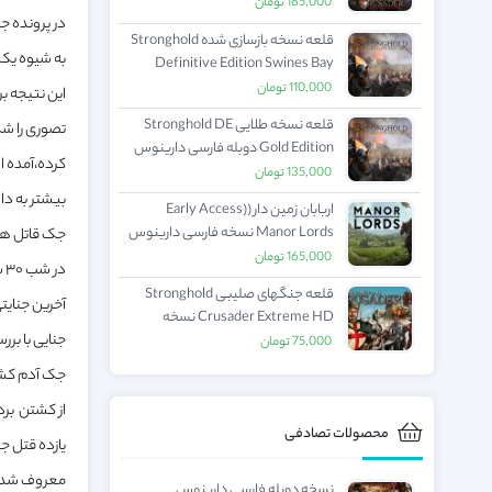
Definitive Edition دوبله فارسی
185,000
تومان
در پرونده ج
دارینوس
قلعه نسخه بازسازی شده Stronghold
به شیوه یکس
Definitive Edition Swines Bay
دوبله فارسی دارینوس
110,000
تومان
این نتیجه ب
قلعه نسخه طلایی Stronghold DE
تصوری را شک
Gold Edition دوبله فارسی دارینوس
کرده،آمده اس
135,000
تومان
اربابان زمین دار (Early Access)
Manor Lords نسخه فارسی دارینوس
جک قاتل هیچ
165,000
تومان
در
قلعه جنگهای صلیبی Stronghold
Crusader Extreme HD نسخه
جنایی با بر
فارسی دارینوس
75,000
تومان
جک آدم کش م
از کشتن برد
محصولات تصادفی
معروف شده ب
نسخه دوبله فارسی دارینوس