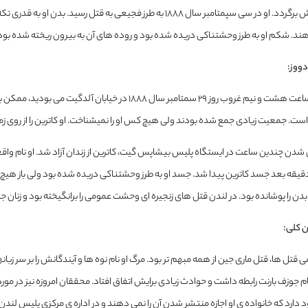
زندگی قبلیش برگردد. او در سی سپمتامبر سال ۱۸۸۸ به طرز فجیعی به ق
 شکم او به طرز وحشتناکی دریده شده بود و روده های آن به بیرون ریخته شده بود
اگر شما در ساعت هشت و نیم غروب روز ۲۹ سمتامبر سال ۸۸۸
ست. جمعیت زیادی جمع شده بودند ولی هیچ کس او را نمیشناخت. او کاترین را از روی زم
 شدن چندین ساعت در ایستگاه پلیس بیشاپس گیت، کاترین از زندان آزاد شد. او نام واقع
قیقه بعد جسد کاترین پیدا شد. جسد او به طرز وحشتناکی دریده شده بود ولی باز هیچ ا
دن را پوشانده بود. در لندن قتل های زنجیره ای وحشت عمومی را برانگیخته بود و زنان جر
ی قتل ها، قتل ماری جین از همه مبهم تر بود. مرگ او نام نوه ها و آیندگانش را بر سر زب
م جوزف بارنت رابطه داشت و حوادث زیادی برایش اتفاق افتاد. محققان امروزه نیز در مو
ارد که خانواده ی او اجازه منتشر شدن آن را نمی دهند و در اداره ی مرکزی پلیس لندن 