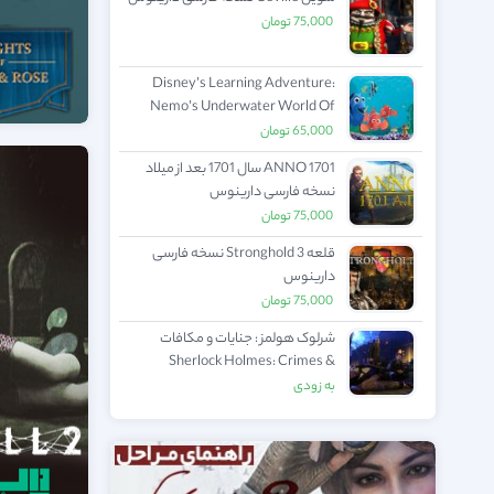
75,000
تومان
Disney’s Learning Adventure:
Nemo’s Underwater World Of
Fun نمو در دنیای سرگرمی های زیر آب
65,000
تومان
نسخه فارسی دارینوس
ANNO 1701 سال 1701 بعد از میلاد
نسخه فارسی دارینوس
75,000
تومان
قلعه Stronghold 3 نسخه فارسی
دارینوس
75,000
تومان
شرلوک هولمز : جنایات و مکافات
Sherlock Holmes: Crimes &
Punishments نسخه فارسی دارینوس
به زودی