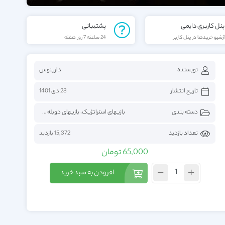
پنل کاربری دایمی
پشتیبانی
آرشیو خریدها در پنل کاربر
24 ساعته 7 روز هفته
نویسنده
دارینوس
تاریخ انتشار
28 دی 1401
دسته بندی
بازیهای استراتژیک
،
بازیهای دوبله فارسی
،
بازیهای فار
تعداد بازدید
15,372 بازدید
65,000
تومان
افزودن به سبد خرید