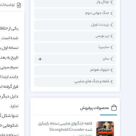
توتال وار
توضیحات
جنگ جهانی دوم
رزیدنت اویل
زیر نویس
شده است. سیم سیتی تا پیش از ان
سایبریا
تاریخ به بعد
سایر
سیم سیتی با
شرلوک هولمز
دانند ابتدا 
قلعه و جنگ های صلیبی
قرار گرفته ا
دلیل دیگر م
ندارد.
محصولات پرفروش
تنها شکل گی
قلعه جنگهای صلیبی نسخه بازسازی
شکوفایی خلا
شده Stronghold Crusader
نسخه چهارم 