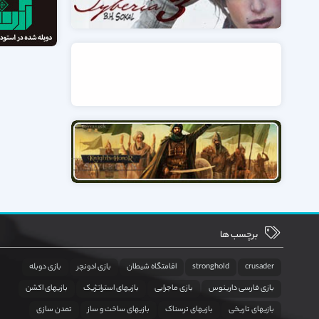
برچسب ها
crusader
stronghold
اقامتگاه شیطان
بازی ادونچر
بازی دوبله
بازی فارسی دارینوس
بازی ماجرایی
بازیهای استراتژیک
بازیهای اکشن
بازیهای تاریخی
بازیهای ترسناک
بازیهای ساخت و ساز
تمدن سازی