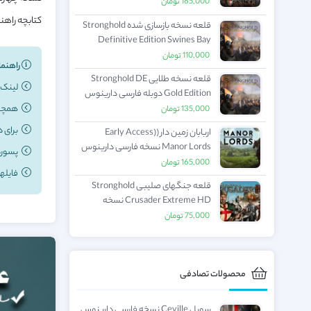
Definitive Edition دوبله فارسی
185,000
تومان
دارینوس
کتابچه راهنما
قلعه نسخه بازسازی شده Stronghold
Definitive Edition Swines Bay
دوبله فارسی دارینوس
110,000
تومان
راهنما
قلعه نسخه طلایی Stronghold DE
لینک د
Gold Edition دوبله فارسی دارینوس
همچنی
135,000
تومان
برای دانلو
اربابان زمین دار (Early Access)
Manor Lords نسخه فارسی دارینوس
پسورد فا
165,000
تومان
فایلهای دانلود شده با 
قلعه جنگهای صلیبی Stronghold
Crusader Extreme HD نسخه
فارسی دارینوس
75,000
تومان
محصولات تصادفی
سویل Ceville نسخه فارسی دارینوس