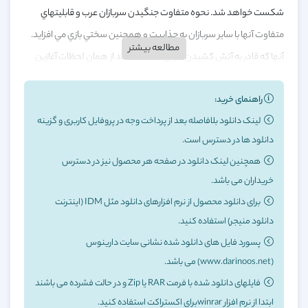
شكست خواهد شد. نحوه متفاوت جنگيدن سربازان عرب و قابليتهاي
متفاوت آنها با ساير سربازان به جذابيت و همچنين سختي بازي مي افزايد.
مطالعه بیشتر
آنها كه قادر به آتش كشيدن اموال شما هستند از همان لحظات آغازين
نبرد عرصه را بر دشمن تنگ مي كنند. نبرد اصلي ، مراحل داستان دار و بازي
راهنمای خرید:
چند نفره از قسمتهاي مختلف بازي جنگ هاي صليبي هستند در قسمت
لینک دانلود بلافاصله بعد از پرداخت وجه در پروفایل کاربری و گزینه
اصلي ، پنجاه مرحله را در پيش رو داريد كه گذر از هر مرحله ساعتها تفكر و
دانلود ها در دسترس است.
تمركز بروي قابليتها و نقاط ضعف و قوت نيروهاي خودي و دشمنان را مي
همچنین لینک دانلود در صفحه هر محصول نیز در دسترس
طلبد.
خریداران می باشد.
برای دانلود محصول از نرم افزارهای دانلود مثل IDM (اینترنت
دانلود منیجر) استفاده کنید.
پسورد فایل های دانلود شده نشانی سایت دارینوس
(www.darinoos.net) می باشد.
فایلهای دانلود شده با فرمت RAR یا Zip و در حالت فشرده می باشند
ابتدا از نرم افزار winrarبرای اکستراکت استفاده کنید.