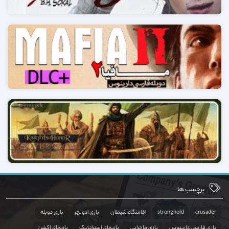
برچسب ها
crusader
stronghold
اقامتگاه شیطان
بازی ادونچر
بازی دوبله
بازی فارسی دارینوس
بازی ماجرایی
بازیهای استراتژیک
بازیهای اکشن