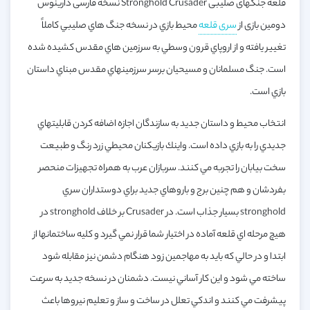
قلعه جنگهای صلیبی Stronghold Crusader نسخه فارسی دارینوس
دومین بازی از
سری قلعه
محيط بازي در نسخه جنگ هاي صليبي كاملاً
تغيير يافته و از اروپاي قرون وسطي به سرزمين هاي مقدس كشيده شده
است. جنگ مسلمانان و مسيحيان برسر سرزمينهاي مقدس مبناي داستان
بازي است.
انتخاب محيط و داستان جديد به سازندگان اجازه اضافه كردن قابليتهاي
جديدي را به بازي داده است. واينك بازيكنان محيطي زرد رنگ و طبيعت
سخت بيابان را تجربه مي كنند. سربازان عرب به همراه تجهيزات منحصر
بفردشان و هم چنين برج و باروهاي جديد براي دوستداران سري
stronghold بسيار جذاب است. در Crusader بر خلاف stronghold در
هيچ مرحله اي قلعه آماده در اختيار شما قرار نمي گيرد و كليه ساختمانها از
ابتدا و در حالي كه بايد به مهاجمين زود هنگام دشمن نيز مقابله شود
ساخته مي شود و اين كار آساني نيست. دشمنان در نسخه جديد به سرعت
پيشرفت مي كنند و اندكي تعلل در ساخت و ساز و تعليم نيروها باعث