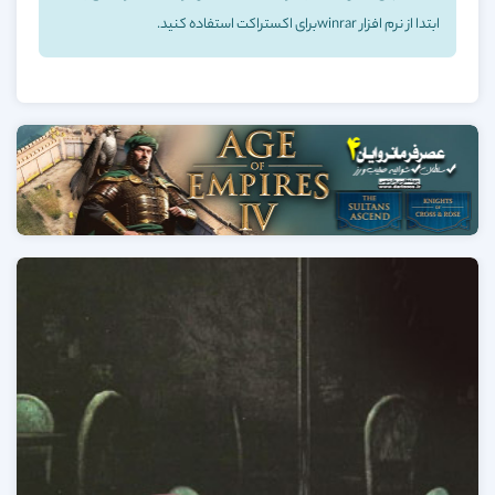
ابتدا از نرم افزار winrarبرای اکستراکت استفاده کنید.