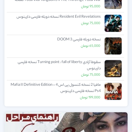
Total War Kingdoms + The Third Age Total War نسخه
طلایی
95,000
تومان
Resident Evil Revelations نسخه دوبله فارسی دارینوس
75,000
تومان
نسخه دوبله فارسی DOOM 3
65,000
تومان
سقوط آزادی Turning point : fall of liberty نسخه فارسی
دارینوس
75,000
تومان
مافیا 2 نسخه کنسول پی اس 4 – Mafia II Definitive Edition
Ps4 نسخه فارسی دارینوس
199,000
تومان