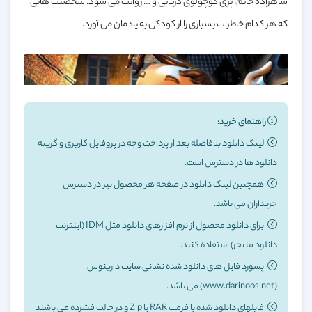
شاهزاده خانم، پری کوچولوی دریایی و … روایت می شود. شخصیت هایی
که هر کدام خاطرات بسیاری را از کودکی به یادمان می آورد.
نمایشگر
مطالعه بیشتر
ویدیو
راهنمای خرید:
لینک دانلود بلافاصله بعد از پرداخت وجه در پروفایل کاربری و گزینه
دانلود ها در دسترس است.
همچنین لینک دانلود در صفحه هر محصول نیز در دسترس
خریداران می باشد.
برای دانلود محصول از نرم افزارهای دانلود مثل IDM (اینترنت
00:57
00:00
دانلود منیجر) استفاده کنید.
پسورد فایل های دانلود شده نشانی سایت دارینوس
(www.darinoos.net) می باشد.
فایلهای دانلود شده با فرمت RAR یا Zip و در حالت فشرده می باشند