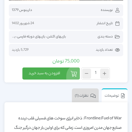
نویسنده
دارینوس 1379
تاریخ انتشار
24 شهریور 1402
دسته بندی
بازیهای اکشن
،
بازیهای دوبله فارسی
،
بازیهای فارسی
تعداد بازدید
5,729 بازدید
75,000
تومان
افزودن به سبد خرید
توضیحات
نظرات (1)
Frontline:Fuel of War
: ذخایر انرژی سوخت های فسیلی قلب تپنده
صنایع جهان مدرن امروزی است. زمانی که برای اولین بار جهان درگیر جنگ