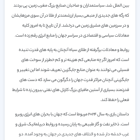
بین الملل شد، سیاستمداران و صاحبان صنایع بزرگ مغرب زمین، پی بردند
که رگه های جدیدی از منبعی بسیار ارزشمندتر از طلا در آن سوی مرزهایشان
و در سرزمین های مشرق زمین می درخشد. از آن تاریخ تا به امروز کلیه
معادلات سیاسی و اقتصادی در سراسر جهان را منابع انرژی رقم زده است.
روابط و معادلات برگرفته از طلای سیاه آنچنان به پایه های قدرت تنیده
است که امروز اگر چه منابعی کم هزینه تر و کم خطرتر از سوخت های
فسیلی می توانند به عنوان منابع جایگزین تعریف شوند اما این تغییر و
جایگزینی آنچنان مراکز قدرت جهان را دگرگون می سازد که دست های
قدرتمند بسیاری از آستین مافیای بزرگ کارتل های نفتی بیرون زده تا شرایط
فعلی را حفظ کند.
داستان بازی به سال ۲۰۲۴ مربوط است که جهان با بحران های انرژی روبرو
است. ذخایر نفت و گاز طبیعی به پایان رسیده و روابط دیپلماتیک شرق و
غرب خدشه دار شده و ائتلاف های جدیدی در جهان به وجود آمده. دو