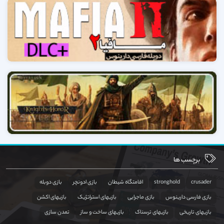
برچسب ها
crusader
stronghold
اقامتگاه شیطان
بازی ادونچر
بازی دوبله
بازی فارسی دارینوس
بازی ماجرایی
بازیهای استراتژیک
بازیهای اکشن
بازیهای تاریخی
بازیهای ترسناک
بازیهای ساخت و ساز
تمدن سازی