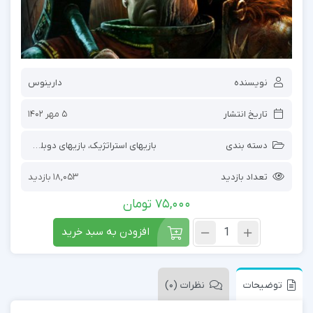
نویسنده
دارینوس
تاریخ انتشار
5 مهر 1402
دسته بندی
بازیهای استراتژیک
،
بازیهای دوبله فارسی
،
با
تعداد بازدید
18,053 بازدید
75,000
تومان
افزودن به سبد خرید
توضیحات
نظرات (0)