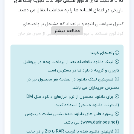
که با قابلیت ها ی مافوق طبیعی خود لذت تجربه جنگ های
تاریخی در اعماق افسانه ها را به مخاطب انتقال می دهند.
کنترل سپاهیان انبوه و پرتعداد که مشتمل بر واحدهای
مطالعه بیشتر
گوناگون هستند با بهره گیری از تدبیرهایی از سوی طراحان
ساده و لذت بخش شده است. بعنوان مثال می توان تا
حداکثر ۶۰ گروهان را در یک واحد کنترلی جای داد.
راهنمای خرید:
لینک دانلود بلافاصله بعد از پرداخت وجه در پروفایل
بیش از یک سال از جنگ بزرگ در امپراطوری می گذرد و آشوب
کاربری و گزینه دانلود ها در دسترس است.
و هرج و مرج سراسر سرزمین را فراگرفته است. داستان با
همچنین لینک دانلود در صفحه هر محصول نیز در
محوریت دو قهرمان، استفان ون کسل و تورگار روایت می شود.
دسترس خریداران می باشد.
انتخاب خیر و شر و قرار گرفتن در نقش قهرمانان هر طرف با
برای دانلود محصول از نرم افزارهای دانلود مثل IDM
بازیکن است و وی می تواند هر کمپین را از هر دو سوی
(اینترنت دانلود منیجر) استفاده کنید.
متخاصم تجربه کند.
پسورد فایل های دانلود شده نشانی سایت دارینوس
(www.darinoos.net) می باشد.
کنترل قهرمانان و استفاده از تسلیحات گوناگون به ترتیبی
فایلهای دانلود شده با فرمت RAR یا Zip و در حالت