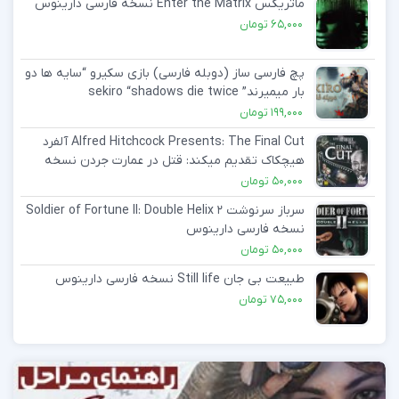
ماتریکس Enter the Matrix نسخه فارسی دارینوس
65,000
تومان
پچ فارسی ساز (دوبله فارسی) بازی سکیرو “سایه ها دو
بار میمیرند” sekiro “shadows die twice
199,000
تومان
Alfred Hitchcock Presents: The Final Cut آلفرد
هیچکاک تقدیم میکند: قتل در عمارت جردن نسخه
فارسی دارینوس
50,000
تومان
سرباز سرنوشت ۲ Soldier of Fortune II: Double Helix
نسخه فارسی دارینوس
50,000
تومان
طبیعت بی جان Still life نسخه فارسی دارینوس
75,000
تومان